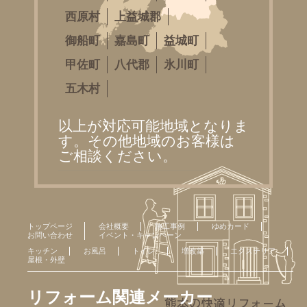
西原村
上益城郡
御船町
嘉島町
益城町
甲佐町
八代郡
氷川町
五木村
以上が対応可能地域となりま
す。その他地域のお客様は
ご相談ください。
トップページ
会社概要
施工事例
ゆめカード
お問い合わせ
イベント・キャンペーン
キッチン
お風呂
トイレ
増改築
エクステリア
屋根・外壁
リフォーム関連メーカー