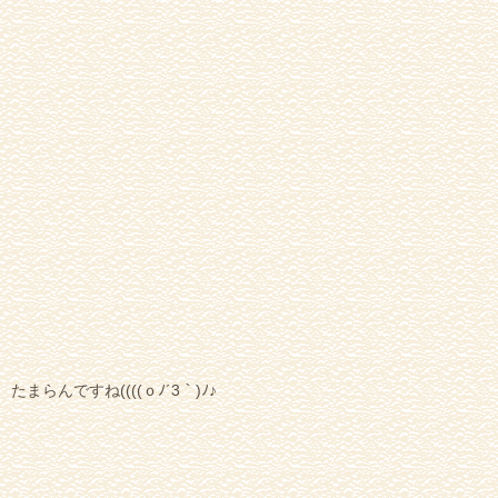
たまらんですね((((ｏﾉ´3｀)ﾉ♪