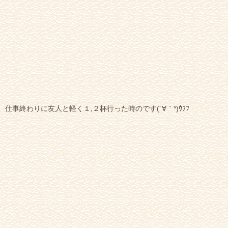
仕事終わりに友人と軽く１,２杯行った時のです(´∀｀*)ｳﾌﾌ