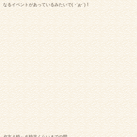
なるイベントがあっているみたいで( ･`д･´)！
夕方４時～６時半くらいまでの間、