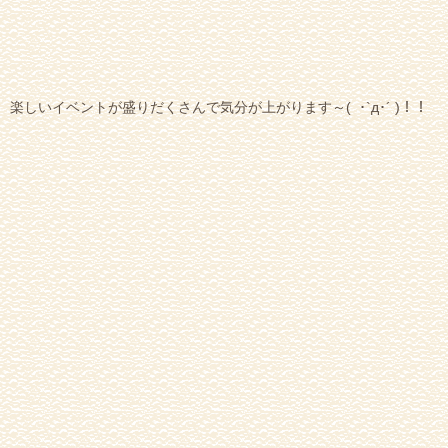
楽しいイベントが盛りだくさんで気分が上がります～( ･`д･´ )！！