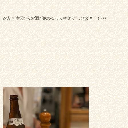
夕方４時頃からお酒が飲めるって幸せですよね(´∀｀*) ｳﾌﾌ