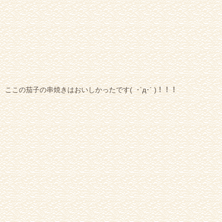
ここの茄子の串焼きはおいしかったです( ･`д･´ )！！！