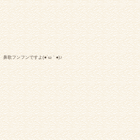
鼻歌フンフンですよ(●´ω｀●)♪