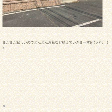
まだまだ寂しいのでどんどんお花など植えていきまーす((((ｏﾉ´3｀)
ﾉ