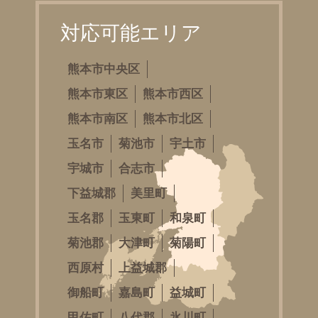
対応可能エリア
熊本市中央区
熊本市東区
熊本市西区
熊本市南区
熊本市北区
玉名市
菊池市
宇土市
宇城市
合志市
下益城郡
美里町
玉名郡
玉東町
和泉町
菊池郡
大津町
菊陽町
西原村
上益城郡
御船町
嘉島町
益城町
甲佐町
八代郡
氷川町