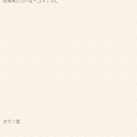
お花見したいな～_(:3 」∠)_
さて！笑