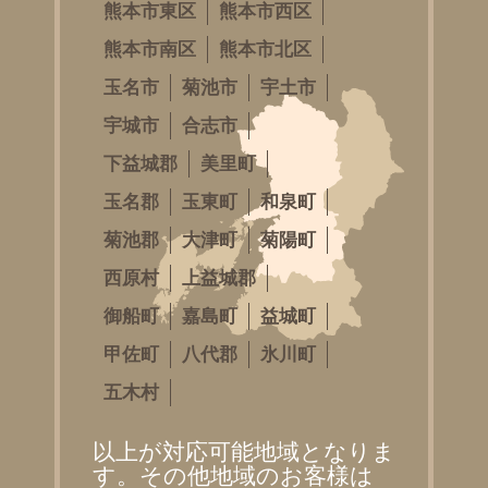
熊本市東区
熊本市西区
熊本市南区
熊本市北区
玉名市
菊池市
宇土市
宇城市
合志市
下益城郡
美里町
玉名郡
玉東町
和泉町
菊池郡
大津町
菊陽町
西原村
上益城郡
御船町
嘉島町
益城町
甲佐町
八代郡
氷川町
五木村
以上が対応可能地域となりま
す。その他地域のお客様は