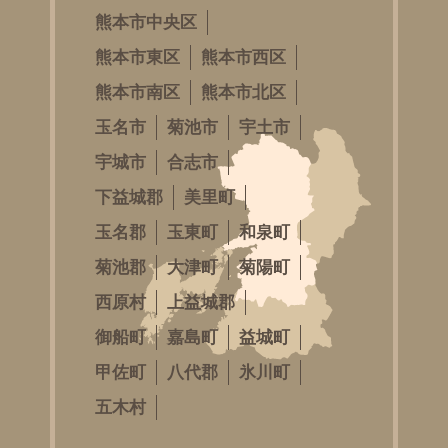
熊本市中央区
熊本市東区
熊本市西区
熊本市南区
熊本市北区
玉名市
菊池市
宇土市
宇城市
合志市
下益城郡
美里町
玉名郡
玉東町
和泉町
菊池郡
大津町
菊陽町
西原村
上益城郡
御船町
嘉島町
益城町
甲佐町
八代郡
氷川町
五木村