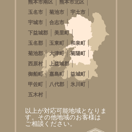
熊本市南区
熊本市北区
玉名市
菊池市
宇土市
宇城市
合志市
下益城郡
美里町
玉名郡
玉東町
和泉町
菊池郡
大津町
菊陽町
西原村
上益城郡
御船町
嘉島町
益城町
甲佐町
八代郡
氷川町
五木村
以上が対応可能地域となりま
す。その他地域のお客様は
ご相談ください。