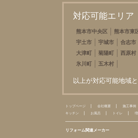
対応可能エリア
熊本市中央区
熊本市東
宇土市
宇城市
合志市
大津町
菊陽町
西原村
氷川町
五木村
以上が対応可能地域
トップページ
会社概要
施工事例
キッチン
お風呂
トイレ
増
リフォーム関連メーカー