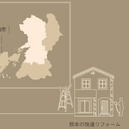
池市
さい。