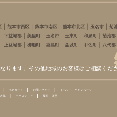
区
熊本市西区
熊本市南区
熊本市北区
玉名市
菊
下益城郡
美里町
玉名郡
玉東町
和泉町
菊池郡
上益城郡
御船町
嘉島町
益城町
甲佐町
八代郡
となります。その他地域のお客様はご相談くだ
ゆめカード
お問い合わせ
イベント・キャンペーン
改築
エクステリア
屋根・外壁