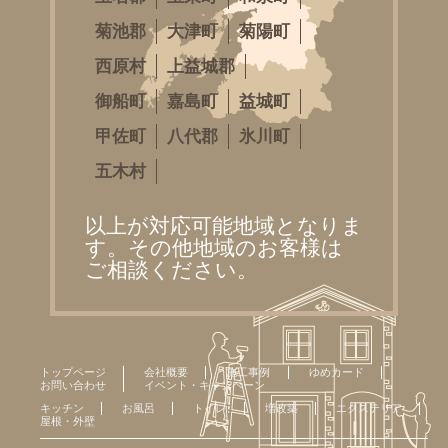
菊池郡
大津町
菊陽町
西原村
上益城郡
御船町
嘉島町
益城町
甲佐町
八代郡
氷川町
五木村
以上が対応可能地域となりま
す。その他地域のお客様は
ご相談ください。
トップページ
会社概要
施工事例
ゆめカード
お問い合わせ
イベント・キャンペーン
キッチン
お風呂
トイレ
増改築
エクステリア
屋根・外壁