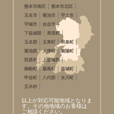
熊本市南区
熊本市北区
玉名市
菊池市
宇土市
宇城市
合志市
下益城郡
美里町
玉名郡
玉東町
和泉町
菊池郡
大津町
菊陽町
西原村
上益城郡
御船町
嘉島町
益城町
甲佐町
八代郡
氷川町
五木村
以上が対応可能地域となりま
す。その他地域のお客様は
ご相談ください。