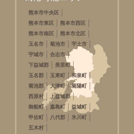
熊本市中央区
熊本市東区
熊本市西区
熊本市南区
熊本市北区
玉名市
菊池市
宇土市
宇城市
合志市
下益城郡
美里町
玉名郡
玉東町
和泉町
菊池郡
大津町
菊陽町
西原村
上益城郡
御船町
嘉島町
益城町
甲佐町
八代郡
氷川町
五木村