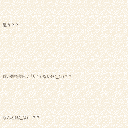
違う？？
僕が髪を切った話じゃない(@_@)？？
なんと(@_@)！？？