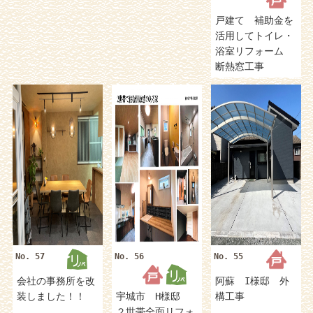
戸建て 補助金を
活用してトイレ・
浴室リフォーム
断熱窓工事
No. 57
No. 56
No. 55
会社の事務所を改
阿蘇 I様邸 外
装しました！！
宇城市 H様邸
構工事
２世帯全面リフォ