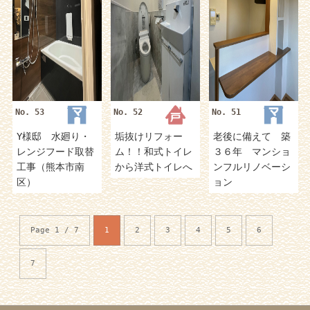
No. 53
No. 52
No. 51
Y様邸 水廻り・
垢抜けリフォー
老後に備えて 築
レンジフード取替
ム！！和式トイレ
３６年 マンショ
工事（熊本市南
から洋式トイレへ
ンフルリノベーシ
区）
ョン
Page 1 / 7
1
2
3
4
5
6
7