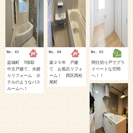
No. 65
No. 64
No. 63
益城町 T様邸
築２５年 戸建
間仕切り戸でプラ
中古戸建て、水廻
て お風呂リフォ
イベートな空間
りリフォーム ホ
ーム！ 西区西松
へ！！
テルのようなバス
尾町
ルームへ！