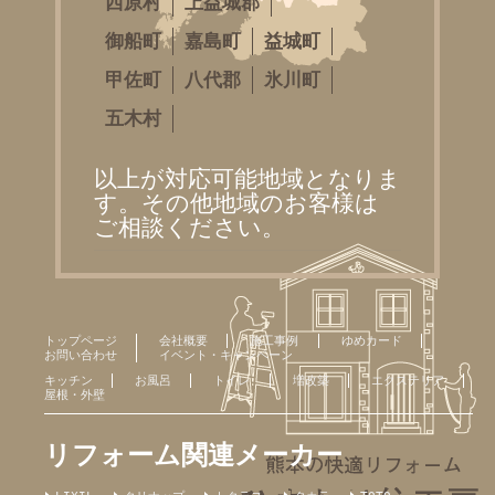
西原村
上益城郡
御船町
嘉島町
益城町
甲佐町
八代郡
氷川町
五木村
以上が対応可能地域となりま
す。その他地域のお客様は
ご相談ください。
トップページ
会社概要
施工事例
ゆめカード
お問い合わせ
イベント・キャンペーン
キッチン
お風呂
トイレ
増改築
エクステリア
屋根・外壁
リフォーム関連メーカー