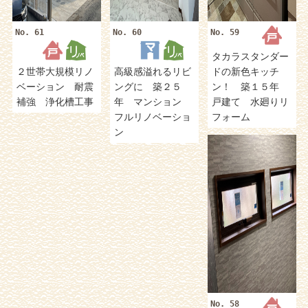
No. 61
No. 60
No. 59
タカラスタンダー
２世帯大規模リノ
高級感溢れるリビ
ドの新色キッチ
ベーション 耐震
ングに 築２５
ン！ 築１５年
補強 浄化槽工事
年 マンション
戸建て 水廻りリ
フルリノベーショ
フォーム
ン
No. 58