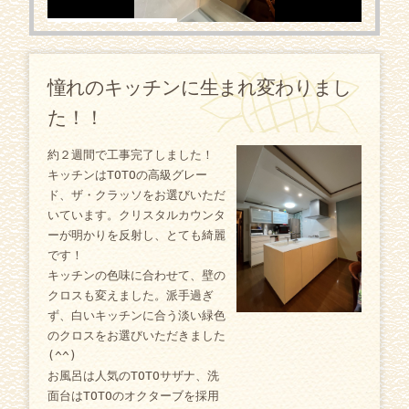
憧れのキッチンに生まれ変わりまし
た！！
約２週間で工事完了しました！
キッチンはTOTOの高級グレー
ド、ザ・クラッソをお選びいただ
いています。クリスタルカウンタ
ーが明かりを反射し、とても綺麗
です！
キッチンの色味に合わせて、壁の
クロスも変えました。派手過ぎ
ず、白いキッチンに合う淡い緑色
のクロスをお選びいただきました
(^^)
お風呂は人気のTOTOサザナ、洗
面台はTOTOのオクターブを採用