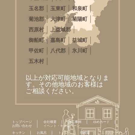
玉名郡
玉東町
和泉町
菊池郡
大津町
菊陽町
西原村
上益城郡
御船町
嘉島町
益城町
甲佐町
八代郡
氷川町
五木村
以上が対応可能地域となりま
す。その他地域のお客様は
ご相談ください。
トップページ
会社概要
施工事例
ゆめカード
お問い合わせ
イベント・キャンペーン
キッチン
お風呂
トイレ
増改築
エクステリア