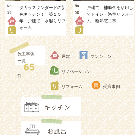
No.
No.
タカラスタンダードの新
戸建て 補助金を活用し
59
58
色キッチン！ 築１５
てトイレ・浴室リフォー
年 戸建て 水廻りリフ
ム 断熱窓工事
ォーム
施工事例
戸建
マンション
一覧
65
リノベーション
件
リフォーム
受賞事例