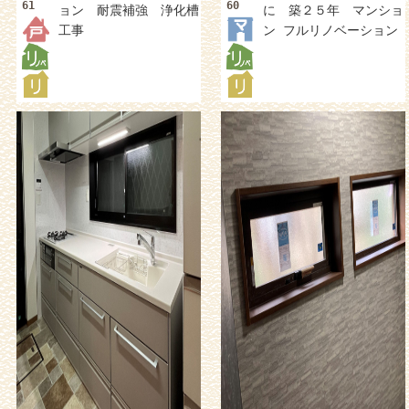
61
60
ョン 耐震補強 浄化槽
に 築２５年 マンショ
工事
ン フルリノベーション