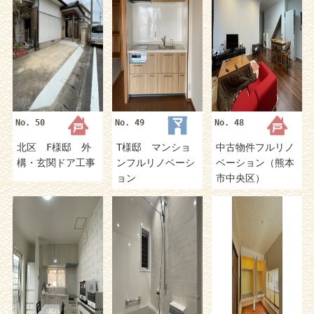
No. 50
No. 49
No. 48
北区 F様邸 外
T様邸 マンショ
中古物件フルリノ
構・玄関ドア工事
ンフルリノベーシ
ベーション（熊本
ョン
市中央区）