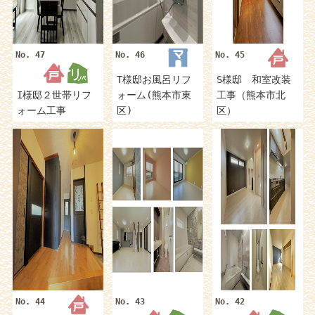
No. 47
No. 46
No. 45
T様邸お風呂リフ
S様邸 和室改装
I様邸２世帯リフ
ォーム(熊本市東
工事（熊本市北
ォーム工事
区)
区）
No. 44
No. 43
No. 42