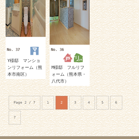
No. 37
No. 36
Y様邸 マンショ
ンリフォーム（熊
M様邸 フルリフ
本市南区）
ォーム（熊本県・
八代市）
Page 2 / 7
1
2
3
4
5
6
7