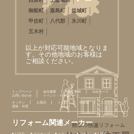
西原村
上益城郡
御船町
嘉島町
益城町
甲佐町
八代郡
氷川町
五木村
以上が対応可能地域となりま
す。その他地域のお客様は
ご相談ください。
トップページ
会社概要
施工事例
ゆめカード
お問い合わせ
イベント・キャンペーン
キッチン
お風呂
トイレ
増改築
エクステリア
屋根・外壁
リフォーム関連メーカー
LIXIL
クリナップ
トクラス
タカラ
TOTO