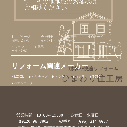
す。その他地域のお客様は
ご相談ください。
トップページ
会社概要
施工事例
ゆめカード
お問い合わせ
イベント・キャンペーン
キッチン
お風呂
トイレ
増改築
エクステリア
屋根・外壁
リフォーム関連メーカー
LIXIL
クリナップ
トクラス
タカラ
TOTO
パナソニック
営業時間 10:00～19:00 定休日 水曜日
☎0120-96-8802 FAX番号：（096）214-8077