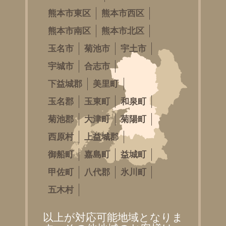
熊本市東区
熊本市西区
熊本市南区
熊本市北区
玉名市
菊池市
宇土市
宇城市
合志市
下益城郡
美里町
玉名郡
玉東町
和泉町
菊池郡
大津町
菊陽町
西原村
上益城郡
御船町
嘉島町
益城町
甲佐町
八代郡
氷川町
五木村
以上が対応可能地域となりま