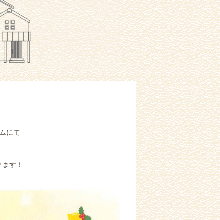
ームにて
ります！