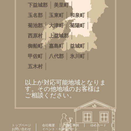
下益城郡
美里町
玉名郡
玉東町
和泉町
菊池郡
大津町
菊陽町
西原村
上益城郡
御船町
嘉島町
益城町
甲佐町
八代郡
氷川町
五木村
以上が対応可能地域となりま
す。その他地域のお客様は
ご相談ください。
トップページ
会社概要
施工事例
ゆめカード
お問い合わせ
イベント・キャンペーン