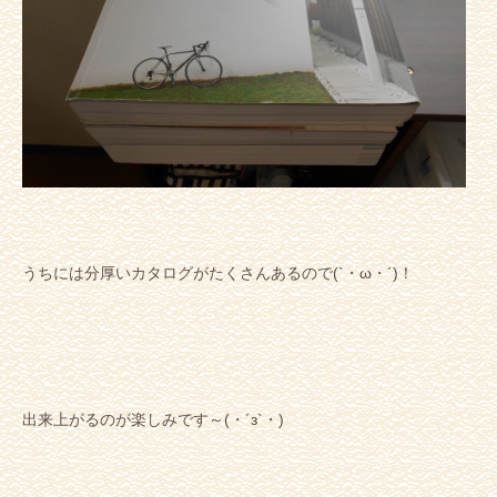
うちには分厚いカタログがたくさんあるので(`・ω・´)！
出来上がるのが楽しみです～(・´з`・)