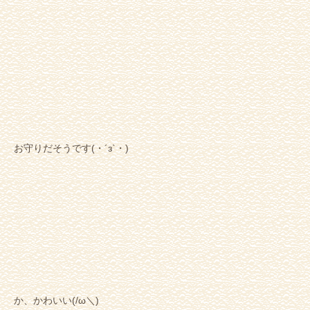
お守りだそうです(・´з`・)
か、かわいい(/ω＼)